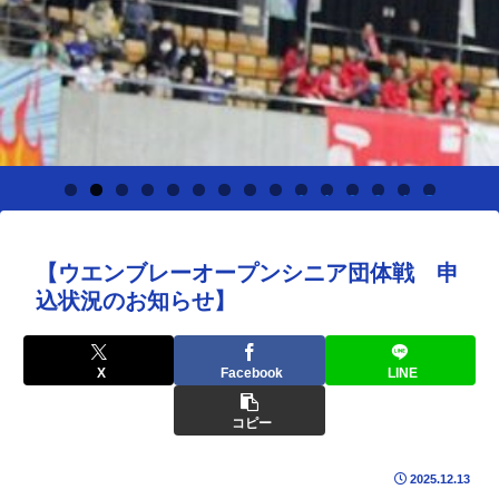
0
1
2
3
4
5
【ウエンブレーオープンシニア団体戦 申
込状況のお知らせ】
X
Facebook
LINE
コピー
2025.12.13