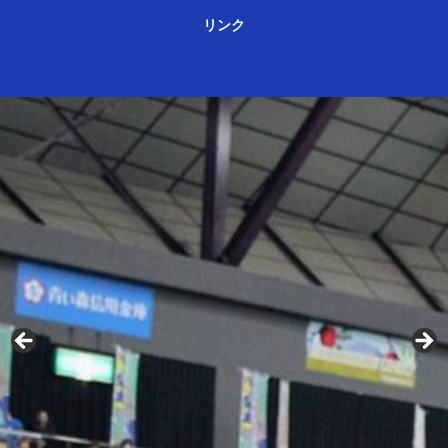
リンク
ＳＪリーグⅢ