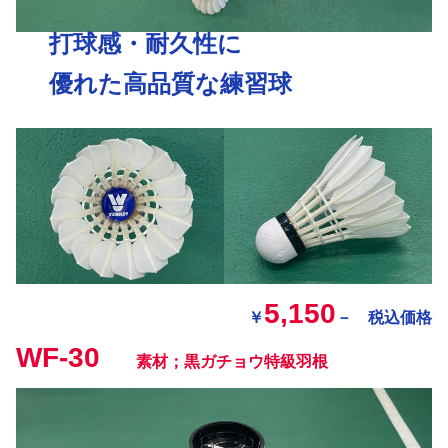
打球感・耐久性に
優れた高品質な練習球
5,150
￥
－ 税込価格
WF-30
素材；黒ガチョウ特級羽根