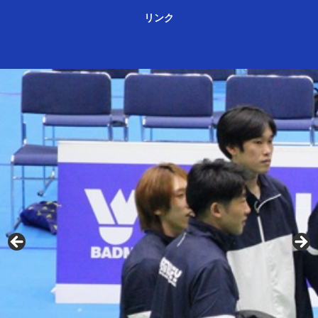
リンク
ＳＪリーグⅢ