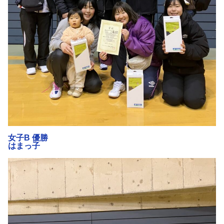
女子B 優勝
はまっ子