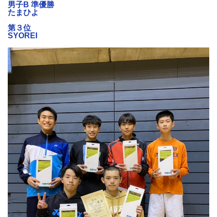
男子B 準優勝
たまひよ
第３位
SYOREI