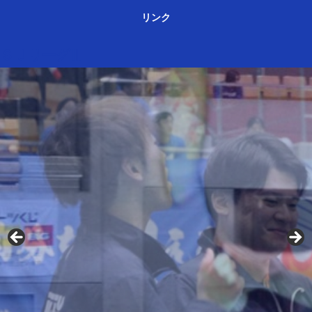
リンク
ＳＪリーグⅢ