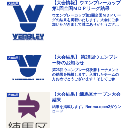
【大会情報】ウエンブレーカップ
大会結果
第1回全国ＭＤＰリーグ結果
ウエンブレーカップ第1回全国ＭＤＰリー
グの結果を掲載いたします。大会にご参
加いただきまして誠にありがとうござい
ました。次回以降もさらに楽しんでいた
だける大会になるよう、運営にも努めて
まいりたいと思いま...
【大会結果】 第26回ウエンブレ
大会結果
ー杯のお知らせ
第26回ウエンブレー杯決勝トーナメント
の結果を掲載します。入賞したチームの
方おめでとうございます！そしてご参加
いただきました選手の皆様、本当にあり
がとうございました！！予選から最終日
まで、手に汗握る白...
【大会結果】練馬区オープン大会
大会結果
結果
結果を掲載します。Nerima-open2ダウン
ロード