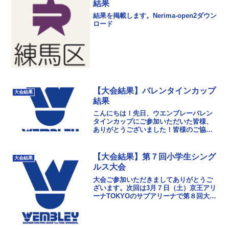
結果
結果を掲載します。Nerima-open2ダウン
ロード
【大会結果】バレンタインカップ
大会結果
結果
こんにちは！先日、ウエンブレーバレン
タインカップにご参加いただいた皆様、
ありがとうございました！皆様のご協力
もあり、無事開催することができまし
た。少しでも楽しい時間を過ごしていた
だけたでしょうか？(^...
【大会結果】第７回小学生シング
大会結果
ルス大会
大会ご参加いただきましてありがとうご
ざいます。次回は3月７日（土）京王アリ
ーナTOKYOのサブアリーナで第８回大会
を行います。第７回小学生大会結果ダウ
ンロード