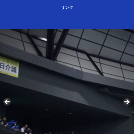
リンク
ＳＪリーグⅢ