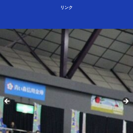
リンク
ＳＪリーグⅢ