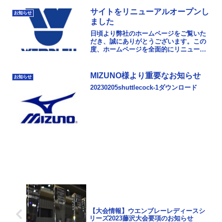
す。
サイトをリニューアルオープンし
お知らせ
ました
日頃より弊社のホームページをご覧いた
だき、誠にありがとうございます。この
度、ホームページを全面的にリニューア
ルいたしました。より使いやすいホーム
ページを目指して、デザインとページの
構成を見直し、新規機...
MIZUNO様より重要なお知らせ
お知らせ
20230205shuttlecock-1ダウンロード
【大会情報】ウエンブレーレディースシ
リーズ2023藤沢大会要項のお知らせ