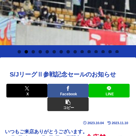
0
1
2
3
4
5
S/JリーグⅡ参戦記念セールのお知らせ
X
Facebook
LINE
コピー
2023.10.04
2023.11.10
いつもご来店ありがとうございます。