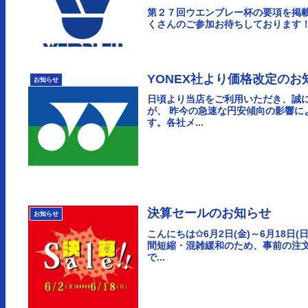
第２７回ウエンブレー杯の要項を掲
くさんのご参加お待ちしております
YONEX社より価格改定のお
お知らせ
日頃より当店をご利用いただき、誠
が、 昨今の急速な円安傾向の影響
す。各社メ...
決算セールのお知らせ
お知らせ
こんにちは✩6月2日(金)～6月18
間短縮・混雑緩和のため、事前の注
で...