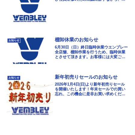
時休業とさせていただきます。ご迷惑お
かけいたしますが、ご理解の程よろしく
お願い致し...
棚卸休業のお知らせ
お知らせ
6月30日（日）終日臨時休業ウエンブレー
全店舗、棚卸作業を行うため、臨時休業
とさせて頂きます。お客様には大変ご迷
惑おかけしますが、ご了承ください。7月
2日（火）は11時より全店舗営業致しま
す。
新年初売りセールのお知らせ
お知らせ
2026年1月4日(日)より新年初売りセール
を開催いたします！年末セールでの買い
忘れ、この機会に是非お買い求めくださ
い！ウエンブレースタッフ一同、新年か
ら元気に皆様をお迎え致します！ご来店
お待ちしてお...