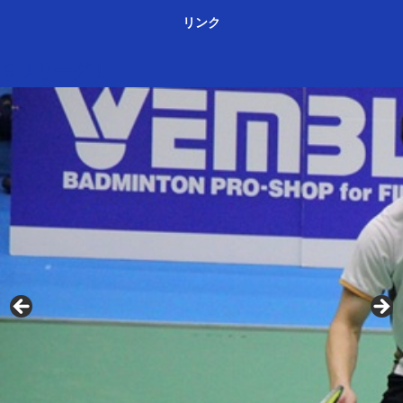
リンク
ＳＪリーグⅢ