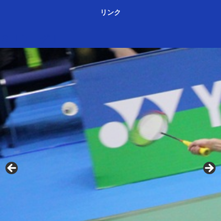
リンク
ＳＪリーグⅢ