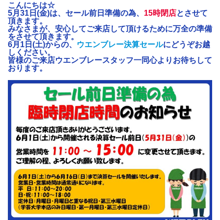
こんにちは☆
5月31日(金)は、セール前日準備の為、
15時閉店
とさせて
頂きます。
みなさまが、安心してご来店して頂けるために万全の準備
をさせて頂きます。
6月1日(土)からの、
ウエンブレー決算セール
にどうぞお越
しください。
皆様のご来店ウエンブレースタッフ一同心よりお待ちして
おります。