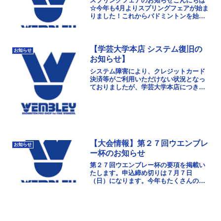
スプリングフェアのお知らせこんにちは
☆今年も4月よりスプリングフェアが始ま
りました！これからバドミントンを始め
る方は是非ウエンブレーで道具を揃えて
バシバシ練習しちゃいましょう☆ラケッ
トとシューズがお得...
【学芸大学本店 システム復旧の
お知らせ
お知らせ】
システム障害により、クレジットカード
決済等がご利用いただけない状況となっ
ておりましたが、学芸大学本店につきま
しては復旧作業が完了し、現在は通常ど
おりご利用いただけます。お客様にはご
不便、ご迷惑をおかけ...
【大会情報】第２７回ウエンブレ
お知らせ
ー杯のお知らせ
第２７回ウエンブレー杯の要項を掲載い
たします。申込締め切りは７月７日
（日）になります。今年もたくさんのご
参加お待ちしております！大会要項ダウ
ンロード申込書ダウンロード