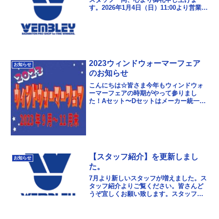
す。2026年1月4日（日）11:00より営業開
始！学芸大学本店は通常、日曜日を定休
日としておりますが、2026年の年始に限
り特別...
2023ウィンドウォーマーフェア
お知らせ
のお知らせ
こんにちは☆皆さま今年もウィンドウォ
ーマーフェアの時期がやって参りまし
た！Aセット〜Dセットはメーカー統一で
５セット以上お買い上げのチームに個人
名、またはチーム名の刺繍を上下一箇所
ずつサービス致します...
【スタッフ紹介】を更新しまし
お知らせ
た。
7月より新しいスタッフが増えました。ス
タッフ紹介よりご覧ください。皆さんど
うぞ宜しくお願い致します。スタッフ紹
介西船橋店