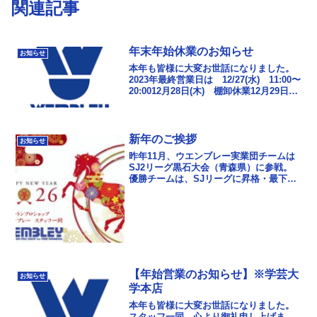
関連記事
年末年始休業のお知らせ
お知らせ
本年も皆様に大変お世話になりました。
2023年最終営業日は 12/27(水) 11:00〜
20:0012月28日(木) 棚卸休業12月29日
(金)〜年末年始休業2024年1月4日
(木)11:00から年...
新年のご挨拶
お知らせ
昨年11月、ウエンブレー実業団チームは
SJ2リーグ黒石大会（青森県）に参戦。
優勝チームは、SJリーグに昇格・最下位
チームはSJ3リーグに降格の戦いです。4
日間で7戦を戦い2勝5敗の5位という結果
となり...
【年始営業のお知らせ】※学芸大
お知らせ
学本店
本年も皆様に大変お世話になりました。
スタッフ一同、心より御礼申し上げま