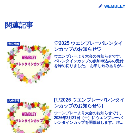
WEMBLEY
関連記事
♡2025 ウエンブレーバレンタイ
大会情報
ンカップのお知らせ♡
ウエンブレーより大会のお知らせです。
バレンタインカップの参加申込みの受付
を締め切りました。 お申し込みありがと
うございます。女子シニアA女子B男子A
男子B
[♡2026 ウエンブレーバレンタイ
大会情報
ンカップのお知らせ♡]
ウエンブレーより大会のお知らせです。
2026年2月21日（土）にウエンブレーバ
レンタインカップを開催致します。昨年
と一部内容変更があります。つきまして
は、ホームページから要項、申込書、注