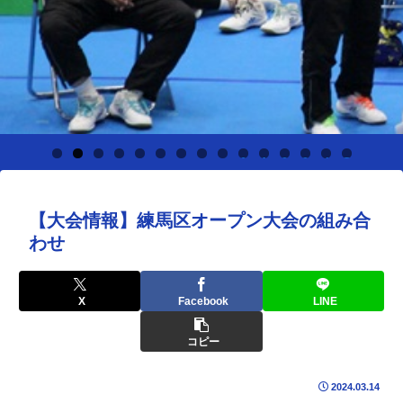
0
1
2
3
4
5
【大会情報】練馬区オープン大会の組み合
わせ
X
Facebook
LINE
コピー
2024.03.14