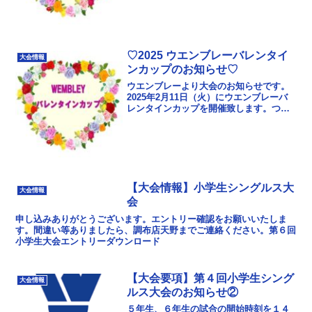
意事項等をご確...
♡2025 ウエンブレーバレンタイ
大会情報
ンカップのお知らせ♡
ウエンブレーより大会のお知らせです。
2025年2月11日（火）にウエンブレーバ
レンタインカップを開催致します。つき
ましては、ホームページから要項、申込
書、注意事項等をご確認のうえ、ウエン
ブレー全店舗で...
【大会情報】小学生シングルス大
大会情報
会
申し込みありがとうございます。エントリー確認をお願いいたしま
す。間違い等ありましたら、調布店天野までご連絡ください。第６回
小学生大会エントリーダウンロード
【大会要項】第４回小学生シング
大会情報
ルス大会のお知らせ②
５年生、６年生の試合の開始時刻を１４