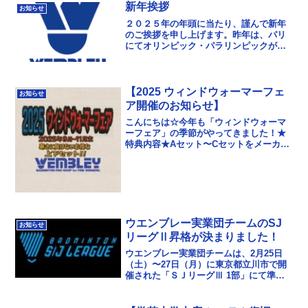
申し上げます。
新年挨拶
お知らせ
２０２５年の年頭に当たり、謹んで新年
のご挨拶を申し上げます。昨年は、パリ
にてオリンピック・パラリンピックが開
催され様々な感動を頂きました。本年は
どのようなドラマが繰り広げられるでし
ょうか？そしてその主...
【2025 ウィンドウォーマーフェ
お知らせ
ア開催のお知らせ】
こんにちは☆今年も「ウィンドウォーマ
ーフェア」の季節がやってきました！★
特典内容★Aセット〜Cセットをメーカー
統一で 5セット以上 ご購入いただいたチ
ームには、「個人名」または「チーム
名」の刺繍を 上...
ウエンブレー実業団チームのSJ
お知らせ
リーグⅡ昇格が決まりました！
ウエンブレー実業団チームは、2月25日
（土）〜27日（月）に東京都立川市で開
催された「ＳＪリーグⅢ 1部」にて準優
勝し、ＳＪリーグⅡ 昇格を決めました。
たくさんのご支援、ご声援に感謝を申し