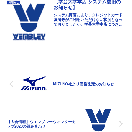
上げます。平...
【学芸大学本店 システム復旧の
お知らせ
お知らせ】
システム障害により、クレジットカード
決済等がご利用いただけない状況となっ
ておりましたが、学芸大学本店につきま
しては復旧作業が完了し、現在は通常ど
おりご利用いただけます。お客様にはご
不便、ご迷惑をおかけ...
MIZUNO社より価格改定のお知らせ
【大会情報】ウエンブレーウィンターカ
ップ2023の組み合わせ