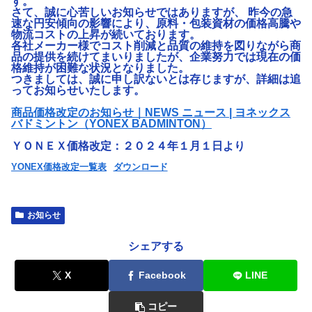
す。
さて、誠に心苦しいお知らせではありますが、 昨今の急
速な円安傾向の影響により、原料・包装資材の価格高騰や
物流コストの上昇が続いております。
各社メーカー様でコスト削減と品質の維持を図りながら商
品の提供を続けてまいりましたが、企業努力では現在の価
格維持が困難な状況となりました。
つきましては、誠に申し訳ないとは存じますが、詳細は追
ってお知らせいたします。
商品価格改定のお知らせ｜NEWS ニュース | ヨネックス
バドミントン（YONEX BADMINTON）
ＹＯＮＥＸ価格改定：２０２４年１月１日より
YONEX価格改定一覧表
ダウンロード
お知らせ
シェアする
X
Facebook
LINE
コピー