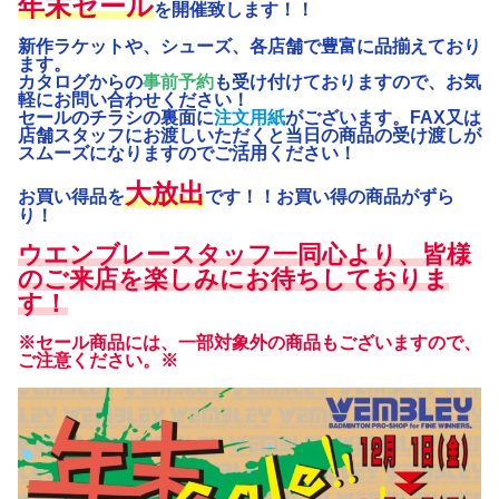
年末セール
を開催致します！！
新作ラケットや、シューズ、各店舗で豊富に品揃えており
ます。
カタログからの
事前予約
も受け付けておりますので、お気
軽にお問い合わせください！
セールのチラシの裏面に
注文用紙
がございます。FAX又は
店舗スタッフにお渡しいただくと当日の商品の受け渡しが
スムーズになりますのでご活用ください！
大放出
お買い得品を
です！！お買い得の商品がずら
り！
ウエンブレースタッフ一同心より、皆様
のご来店を楽しみにお待ちしておりま
す！
※セール商品には、一部対象外の商品もございますので、
ご注意ください。※