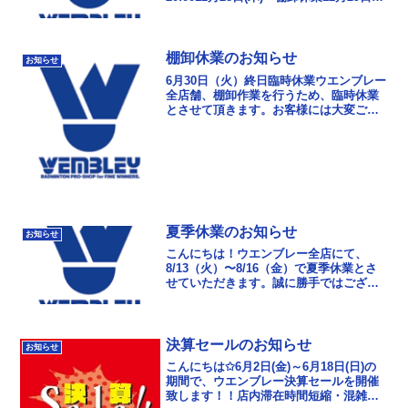
(金)〜年末年始休業2024年1月4日
(木)11:00から年...
棚卸休業のお知らせ
お知らせ
6月30日（火）終日臨時休業ウエンブレー
全店舗、棚卸作業を行うため、臨時休業
とさせて頂きます。お客様には大変ご迷
惑おかけしますが、ご了承ください。7月
１日（水）は11時より全店舗営業致しま
す。
夏季休業のお知らせ
お知らせ
こんにちは！ウエンブレー全店にて、
8/13（火）〜8/16（金）で夏季休業とさ
せていただきます。誠に勝手ではござい
ますがご理解の程よろしくお願い致しま
す。なお、8/17（土）からウエンブレー
全店11時...
決算セールのお知らせ
お知らせ
こんにちは✩6月2日(金)～6月18日(日)の
期間で、ウエンブレー決算セールを開催
致します！！店内滞在時間短縮・混雑緩