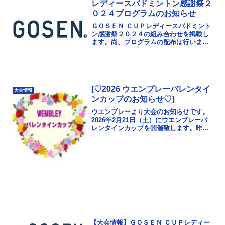
レディースバドミントン感謝祭２
０２４プログラムのお知らせ
ＧＯＳＥＮ ＣＵＰレディースバドミント
ン感謝祭２０２４の組み合わせを掲載し
ます。尚、プログラムの配布は行いませ
んので、各自必要な方はプリントアウト
してご用意ください。GOSENCUPレディ
ースバドミン...
[♡2026 ウエンブレーバレンタイ
大会情報
ンカップのお知らせ♡]
ウエンブレーより大会のお知らせです。
2026年2月21日（土）にウエンブレーバ
レンタインカップを開催致します。昨年
と一部内容変更があります。つきまして
は、ホームページから要項、申込書、注
意事項等をご確...
【大会情報】ＧＯＳＥＮ ＣＵＰレディー