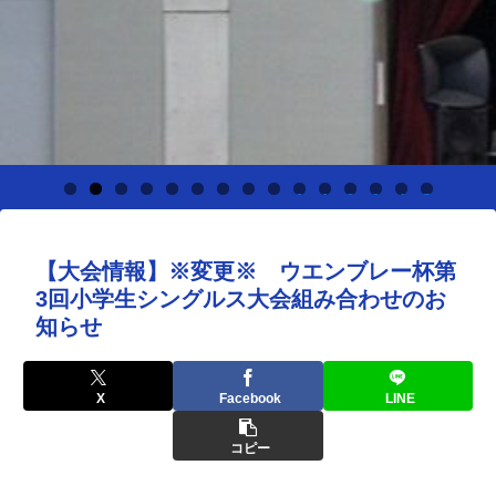
0
1
2
3
4
5
【大会情報】※変更※ ウエンブレー杯第
3回小学生シングルス大会組み合わせのお
知らせ
X
Facebook
LINE
コピー