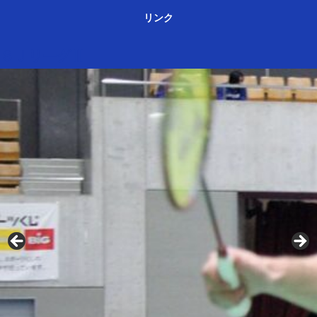
リンク
ＳＪリーグⅢ