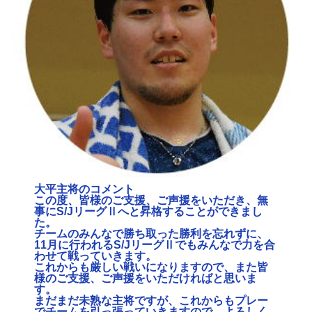
大平主将のコメント
この度、皆様のご支援、ご声援をいただき、無
事にS/JリーグⅡへと昇格することができまし
た。
チームのみんなで勝ち取った勝利を忘れずに、
11月に行われるS/JリーグⅡでもみんなで力を合
わせて戦っていきます。
これからも厳しい戦いになりますので、また皆
様のご支援、ご声援をいただければと思いま
す。
まだまだ未熟な主将ですが、これからもプレー
でチームを引っ張っていきますので、よろしく