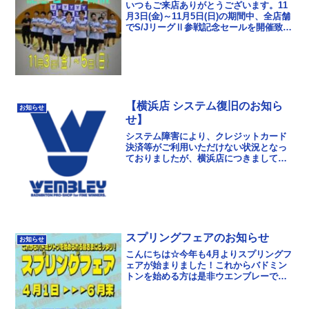
いつもご来店ありがとうございます。11
月3日(金)～11月5日(日)の期間中、全店舗
でS/JリーグⅡ参戦記念セールを開催致し
ます！！※5日は学芸大学本店も営業いた
します。11月3日（金） 11：00～...
【横浜店 システム復旧のお知ら
お知らせ
せ】
システム障害により、クレジットカード
決済等がご利用いただけない状況となっ
ておりましたが、横浜店につきましても
復旧作業が完了し、現在は通常どおりご
利用いただけます。お客様にはご不便、
ご迷惑をおかけしまし...
スプリングフェアのお知らせ
お知らせ
こんにちは☆今年も4月よりスプリングフ
ェアが始まりました！これからバドミン
トンを始める方は是非ウエンブレーで道
具を揃えてバシバシ練習しちゃいましょ
う☆ラケットとシューズがお得なセット