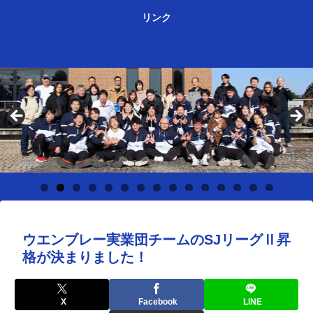
リンク
ＳＪリーグⅢ
0
1
2
3
4
5
ウエンブレー実業団チームのSJリーグⅡ昇
格が決まりました！
X
Facebook
LINE