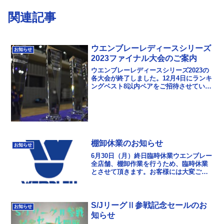
関連記事
ウエンブレーレディースシリーズ
お知らせ
2023ファイナル大会のご案内
ウエンブレーレディースシリーズ2023の
各大会が終了しました。12月4日にランキ
ングベスト8以内ペアをご招待させていた
だき、「ウエンブレーレディースシリー
ズ2023ファイナル」を開催いたします。
詳しく...
棚卸休業のお知らせ
お知らせ
6月30日（月）終日臨時休業ウエンブレー
全店舗、棚卸作業を行うため、臨時休業
とさせて頂きます。お客様には大変ご迷
惑おかけしますが、ご了承ください。7月
1日（火）は11時より全店舗営業致しま
す。
S/JリーグⅡ参戦記念セールのお
お知らせ
知らせ