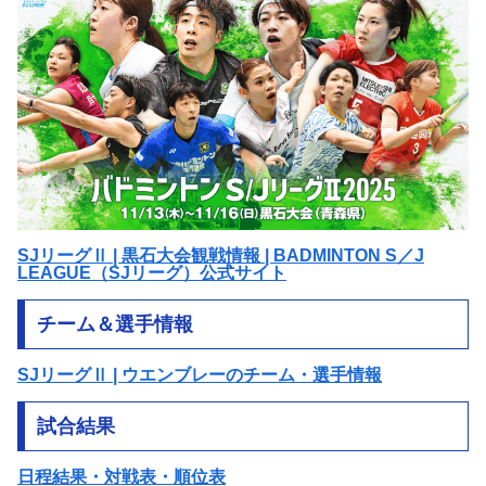
SJリーグⅡ | 黒石大会観戦情報 | BADMINTON S／J
LEAGUE（SJリーグ）公式サイト
チーム＆選手情報
SJリーグⅡ | ウエンブレーのチーム・選手情報
試合結果
日程結果・対戦表・順位表