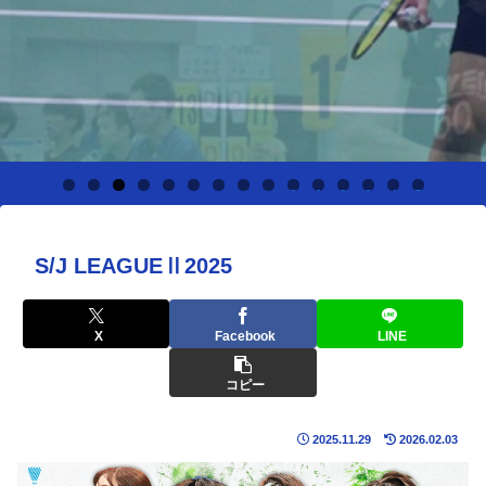
0
1
2
3
4
5
S/J LEAGUEⅡ2025
X
Facebook
LINE
コピー
2025.11.29
2026.02.03