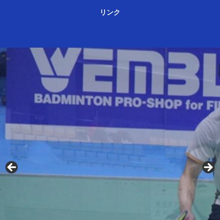
リンク
ＳＪリーグⅢ