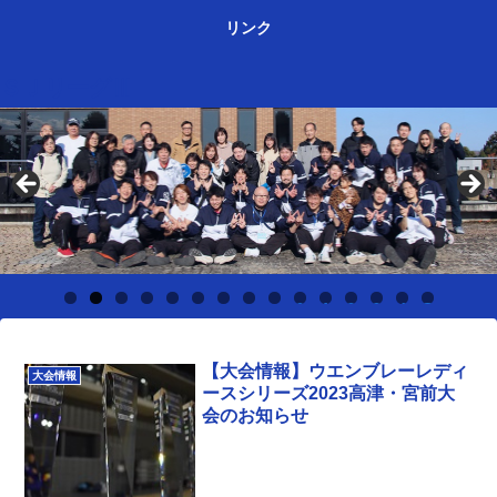
リンク
ＳＪリーグⅢ
0
1
2
3
4
5
【大会情報】ウエンブレーレディ
大会情報
ースシリーズ2023高津・宮前大
会のお知らせ