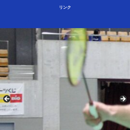
リンク
ＳＪリーグⅢ