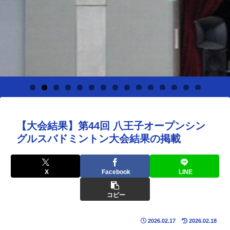
0
1
2
3
4
5
【大会結果】第44回 八王子オープンシン
グルスバドミントン大会結果の掲載
X
Facebook
LINE
コピー
2026.02.17
2026.02.18