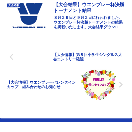
いただけますようお願...
【大会結果】ウエンブレー杯決勝
大会結果
トーナメント結果
８月２９日と９月２日に行われました、
ウエンブレー杯決勝トーナメントの結果
を掲載いたします。大会結果ダウンロー
ド優勝：中央A準優勝：中央C第３位：ラ
ブオールA
【大会情報】第８回小学生シングルス大
会エントリー確認
【大会情報】ウエンブレーバレンタイン
カップ 組み合わせのお知らせ