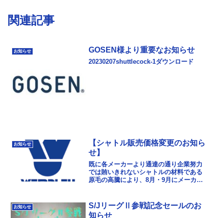
関連記事
GOSEN様より重要なお知らせ
お知らせ
20230207shuttlecock-1ダウンロード
【シャトル販売価格変更のお知ら
お知らせ
せ】
既に各メーカーより通達の通り企業努力
では賄いきれないシャトルの材料である
原毛の高騰により、8月・9月にメーカー
希望小売価格が改定10月には仕入れ価格
が改定されるメーカーもあります。原因
の一つに、世界的...
S/JリーグⅡ参戦記念セールのお
お知らせ
知らせ