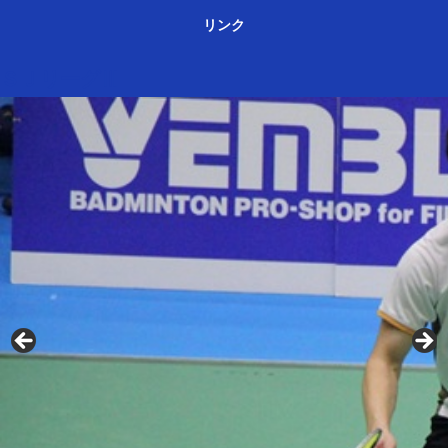
リンク
ＳＪリーグⅢ