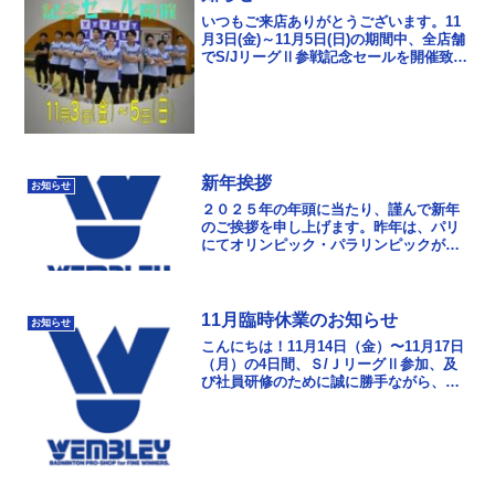
いつもご来店ありがとうございます。11
月3日(金)～11月5日(日)の期間中、全店舗
でS/JリーグⅡ参戦記念セールを開催致し
ます！！※5日は学芸大学本店も営業いた
します。11月3日（金） 11：00～...
新年挨拶
お知らせ
２０２５年の年頭に当たり、謹んで新年
のご挨拶を申し上げます。昨年は、パリ
にてオリンピック・パラリンピックが開
催され様々な感動を頂きました。本年は
どのようなドラマが繰り広げられるでし
ょうか？そしてその主...
11月臨時休業のお知らせ
お知らせ
こんにちは！11月14日（金）〜11月17日
（月）の4日間、Ｓ/ＪリーグⅡ参加、及
び社員研修のために誠に勝手ながら、臨
時休業とさせていただきます。ご迷惑お
かけいたしますが、ご理解の程よろしく
お願い致し...