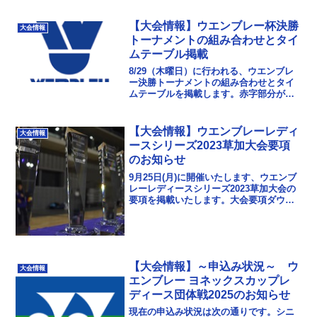
【大会情報】ウエンブレー杯決勝
大会情報
トーナメントの組み合わせとタイ
ムテーブル掲載
8/29（木曜日）に行われる、ウエンブレ
ー決勝トーナメントの組み合わせとタイ
ムテーブルを掲載します。赤字部分が棄
権のチームとなっております。当初の開
場時間は8時半でしたが、棄権チームが多
いため、1時間...
【大会情報】ウエンブレーレディ
大会情報
ースシリーズ2023草加大会要項
のお知らせ
9月25日(月)に開催いたします、ウエンブ
レーレディースシリーズ2023草加大会の
要項を掲載いたします。大会要項ダウン
ロードWEMBLEY Ladies Series～ウエ
ンブレーレディースシリーズ～...
【大会情報】～申込み状況～ ウ
大会情報
エンブレー ヨネックスカップレ
ディース団体戦2025のお知らせ
現在の申込み状況は次の通りです。シニ