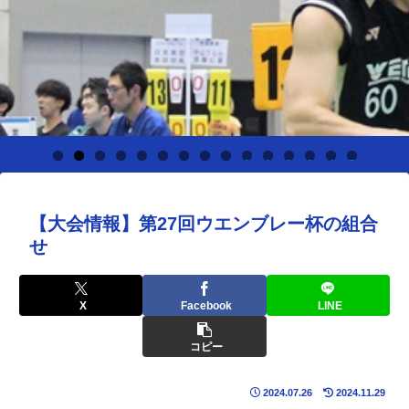
0
1
2
3
4
5
【大会情報】第27回ウエンブレー杯の組合
せ
X
Facebook
LINE
コピー
2024.07.26
2024.11.29